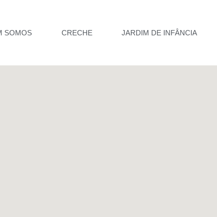
M SOMOS
CRECHE
JARDIM DE INFÂNCIA