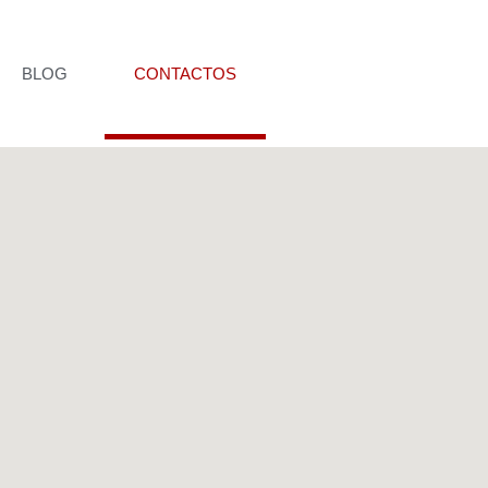
BLOG
CONTACTOS